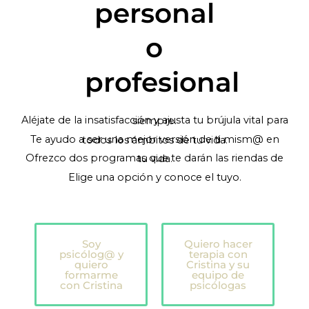
personal
o
profesional
Aléjate de la insatisfacción y ajusta tu brújula vital para siempre.
Te ayudo a ser una mejor versión de ti mism@ en todos los ámbitos de tu vida.
Ofrezco dos programas que te darán las riendas de tu vida.
Elige una opción y conoce el tuyo.
Soy
Quiero hacer
psicólog@ y
terapia con
quiero
Cristina y su
formarme
equipo de
con Cristina
psicólogas