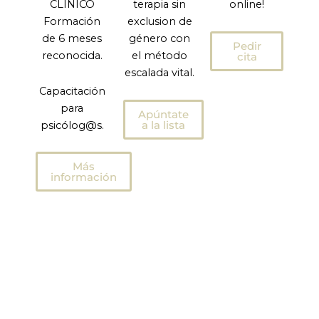
CLÍNICO
terapia sin
online!
Formación
exclusion de
de 6 meses
género con
Pedir
reconocida.
el método
cita
escalada vital.
Capacitación
para
Apúntate
a la lista
psicólog@s.
Más
información